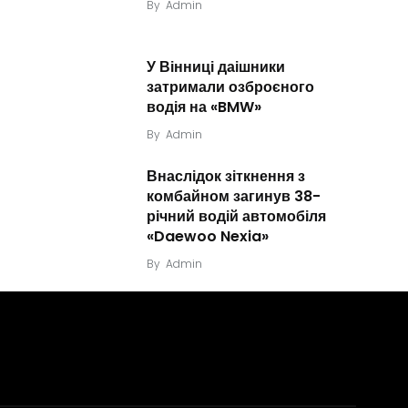
By
Admin
У Вінниці даішники
затримали озброєного
водія на «BMW»
By
Admin
Внаслідок зіткнення з
комбайном загинув 38-
річний водій автомобіля
«Daewoo Nexia»
By
Admin