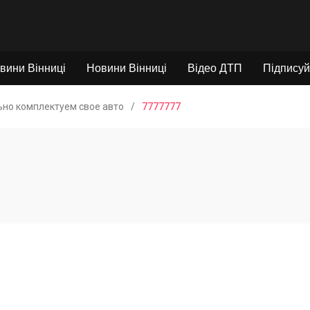
вини Вінниці
Новини Вінниці
Відео ДТП
Підписуй
но комплектуем свое авто
/
7777777