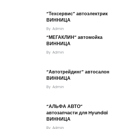
“Техсервис” автоэлектрик
ВИННИЦА
By
Admin
“МЕГАКЛИН” автомойка
ВИННИЦА
By
Admin
“Автотрейдинг” автосалон
ВИННИЦА
By
Admin
“АЛЬФА АВТО”
автозапчасти для Hyundai
ВИННИЦА
By
Admin