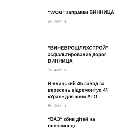
“WOG” заправки ВИННИЦА
By
Admin
“ВИНЕВРОШЛЯХСТРОЙ”
асфальтирование дорог
ВИННИЦА
By
Admin
Вінницький 45 завод за
вересень відремонтує 41
«Урал» для зони АТО
By
Admin
“ВАЗ” збив дітей на
велосипеді