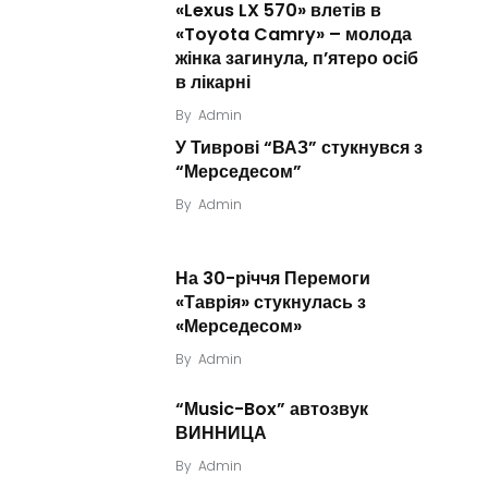
«Lexus LX 570» влетів в
«Toyota Camry» – молода
жінка загинула, п’ятеро осіб
в лікарні
By
Admin
У Тиврові “ВАЗ” стукнувся з
“Мерседесом”
By
Admin
На 30-річчя Перемоги
«Таврія» стукнулась з
«Мерседесом»
By
Admin
“Мusic-Box” автозвук
ВИННИЦА
By
Admin