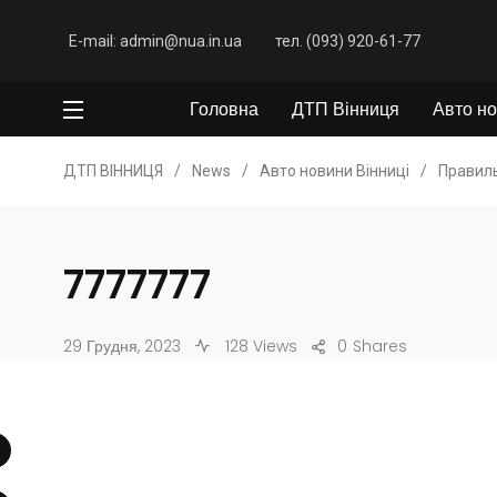
E-mail: admin@nua.in.ua
тел. (093) 920-61-77
Головна
ДТП Вінниця
Авто но
ДТП ВІННИЦЯ
/
News
/
Авто новини Вінниці
/
Правиль
7777777
29 Грудня, 2023
128 Views
0
Shares