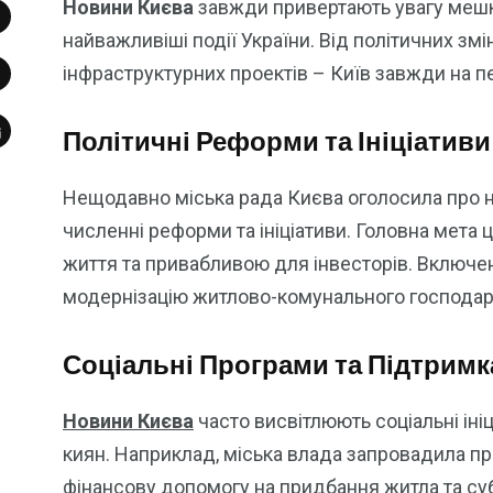
Новини Києва
завжди привертають увагу мешка
найважливіші події України. Від політичних змін
інфраструктурних проектів – Київ завжди на п
Політичні Реформи та Ініціативи
Нещодавно міська рада Києва оголосила про но
численні реформи та ініціативи. Головна мета
життя та привабливою для інвесторів. Включе
модернізацію житлово-комунального господар
Соціальні Програми та Підтримк
Новини Києва
часто висвітлюють соціальні іні
киян. Наприклад, міська влада запровадила п
фінансову допомогу на придбання житла та субс