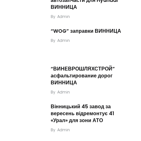
автозапчасти для Hyundai
ВИННИЦА
By
Admin
“WOG” заправки ВИННИЦА
By
Admin
“ВИНЕВРОШЛЯХСТРОЙ”
асфальтирование дорог
ВИННИЦА
By
Admin
Вінницький 45 завод за
вересень відремонтує 41
«Урал» для зони АТО
By
Admin