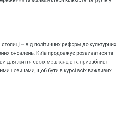
реження та збільшується кількість патрулів у
 столиці – від політичних реформ до культурних
урних оновлень. Київ продовжує розвиватися та
и для життя своїх мешканців та привабливі
шими новинами, щоб бути в курсі всіх важливих