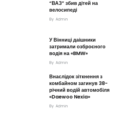
“ВАЗ” збив дітей на
велосипеді
By
Admin
У Вінниці даішники
затримали озброєного
водія на «BMW»
By
Admin
Внаслідок зіткнення з
комбайном загинув 38-
річний водій автомобіля
«Daewoo Nexia»
By
Admin