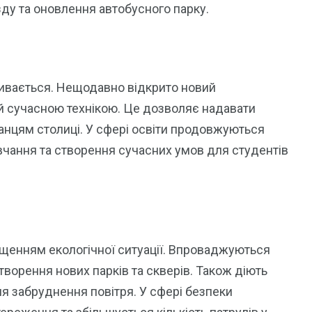
зду та оновлення автобусного парку.
вивається. Нещодавно відкрито новий
й сучасною технікою. Це дозволяє надавати
нцям столиці. У сфері освіти продовжуються
вчання та створення сучасних умов для студентів
щенням екологічної ситуації. Впроваджуються
створення нових парків та скверів. Також діють
вня забруднення повітря. У сфері безпеки