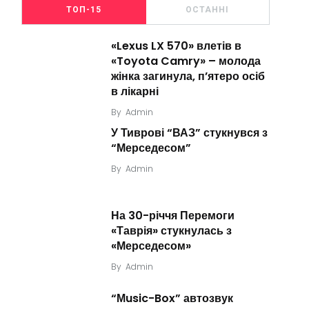
ТОП-15
ОСТАННІ
«Lexus LX 570» влетів в
«Toyota Camry» – молода
жінка загинула, п’ятеро осіб
в лікарні
By
Admin
У Тиврові “ВАЗ” стукнувся з
“Мерседесом”
By
Admin
На 30-річчя Перемоги
«Таврія» стукнулась з
«Мерседесом»
By
Admin
“Мusic-Box” автозвук