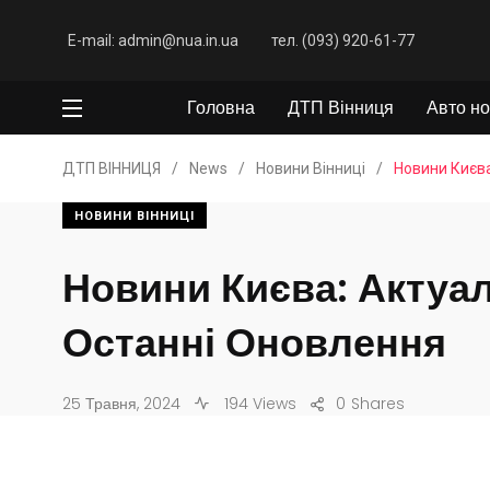
E-mail: admin@nua.in.ua
тел. (093) 920-61-77
Головна
ДТП Вінниця
Авто но
ДТП ВІННИЦЯ
/
News
/
Новини Вінниці
/
Новини Києва
НОВИНИ ВІННИЦІ
Новини Києва: Актуал
Останні Оновлення
25 Травня, 2024
194 Views
0
Shares