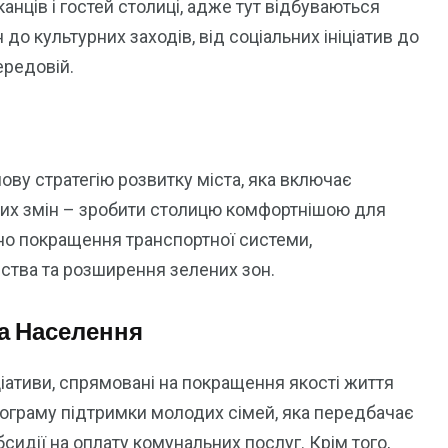
нців і гостей столиці, адже тут відбуваються
 до культурних заходів, від соціальних ініціатив до
ередовій.
ву стратегію розвитку міста, яка включає
 цих змін – зробити столицю комфортнішою для
но покращення транспортної системи,
ства та розширення зелених зон.
а Населення
ціативи, спрямовані на покращення якості життя
рограму підтримки молодих сімей, яка передбачає
идії на оплату комунальних послуг. Крім того,