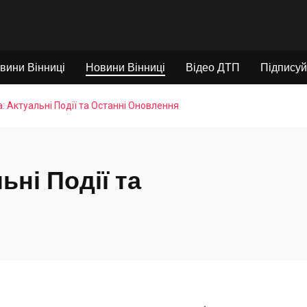
вини Вінниці
Новини Вінниці
Відео ДТП
Підписуй
: Актуальні Події та Останні Оновлення
ьні Події та