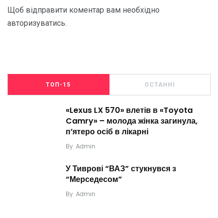
Щоб відправити коментар вам необхідно
авторизуватись
.
ТОП-15
ОСТАННІ
«Lexus LX 570» влетів в «Toyota
Camry» – молода жінка загинула,
п’ятеро осіб в лікарні
By
Admin
У Тиврові “ВАЗ” стукнувся з
“Мерседесом”
By
Admin