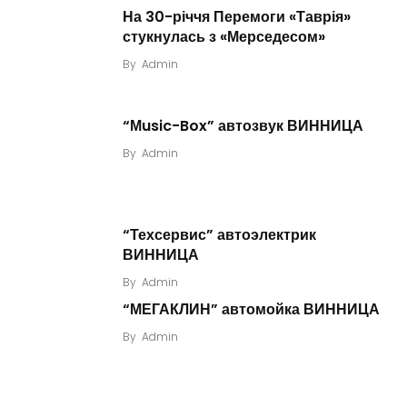
На 30-річчя Перемоги «Таврія»
стукнулась з «Мерседесом»
By
Admin
“Мusic-Box” автозвук ВИННИЦА
By
Admin
“Техсервис” автоэлектрик
ВИННИЦА
By
Admin
“МЕГАКЛИН” автомойка ВИННИЦА
By
Admin