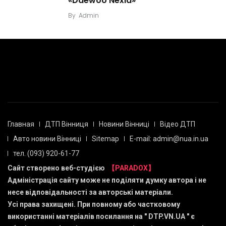
«Daewoo Nexia»
By
Admin
Главная
ДТП Вінниця
Новини Вінниці
Відео ДТП
Авто новини Вінниці
Sitemap
E-mail: admin@nua.in.ua
тел. (093) 920-61-77
Сайт створено веб-студією
【PARADOX】
Адміністрація сайту може не поділяти думку автора і не
несе відповідальності за авторські матеріали.
Усі права захищені. При повному або частковому
використанні матеріалів посилання на "
DTP.VN.UA
" є