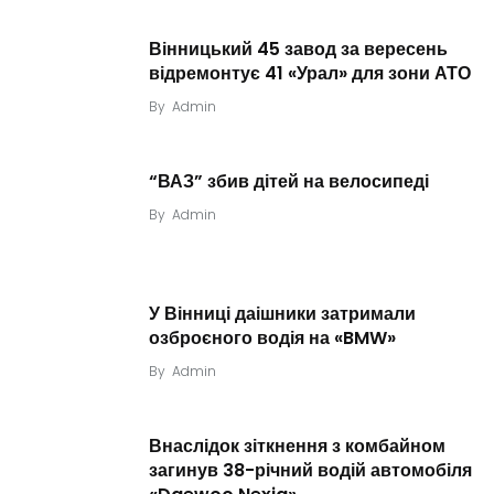
Вінницький 45 завод за вересень
відремонтує 41 «Урал» для зони АТО
By
Admin
“ВАЗ” збив дітей на велосипеді
By
Admin
У Вінниці даішники затримали
озброєного водія на «BMW»
By
Admin
Внаслідок зіткнення з комбайном
загинув 38-річний водій автомобіля