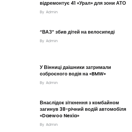
відремонтує 41 «Урал» для зони АТО
By
Admin
“ВАЗ” збив дітей на велосипеді
By
Admin
У Вінниці даішники затримали
озброєного водія на «BMW»
By
Admin
Внаслідок зіткнення з комбайном
загинув 38-річний водій автомобіля
«Daewoo Nexia»
By
Admin