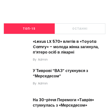
ТОП-15
ОСТАННІ
«Lexus LX 570» влетів в «Toyota
Camry» – молода жінка загинула,
п’ятеро осіб в лікарні
By
Admin
У Тиврові “ВАЗ” стукнувся з
“Мерседесом”
By
Admin
На 30-річчя Перемоги «Таврія»
стукнулась з «Мерседесом»