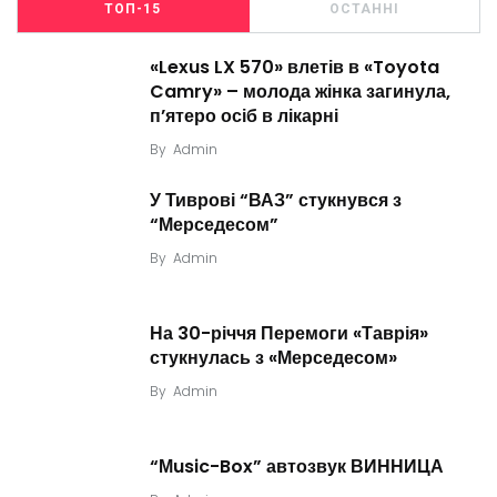
ТОП-15
ОСТАННІ
«Lexus LX 570» влетів в «Toyota
Camry» – молода жінка загинула,
п’ятеро осіб в лікарні
By
Admin
У Тиврові “ВАЗ” стукнувся з
“Мерседесом”
By
Admin
На 30-річчя Перемоги «Таврія»
стукнулась з «Мерседесом»
By
Admin
“Мusic-Box” автозвук ВИННИЦА