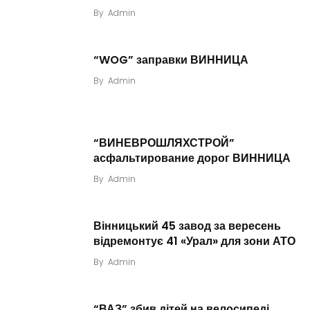
By
Admin
“WOG” заправки ВИННИЦА
By
Admin
“ВИНЕВРОШЛЯХСТРОЙ”
асфальтирование дорог ВИННИЦА
By
Admin
Вінницький 45 завод за вересень
відремонтує 41 «Урал» для зони АТО
By
Admin
“ВАЗ” збив дітей на велосипеді