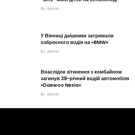
By
Admin
У Вінниці даішники затримали
озброєного водія на «BMW»
By
Admin
Внаслідок зіткнення з комбайном
загинув 38-річний водій автомобіля
«Daewoo Nexia»
By
Admin