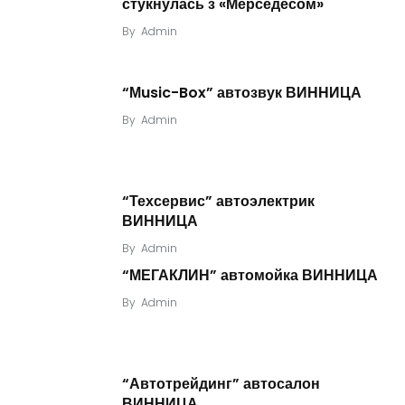
стукнулась з «Мерседесом»
By
Admin
“Мusic-Box” автозвук ВИННИЦА
By
Admin
“Техсервис” автоэлектрик
ВИННИЦА
By
Admin
“МЕГАКЛИН” автомойка ВИННИЦА
By
Admin
“Автотрейдинг” автосалон
ВИННИЦА