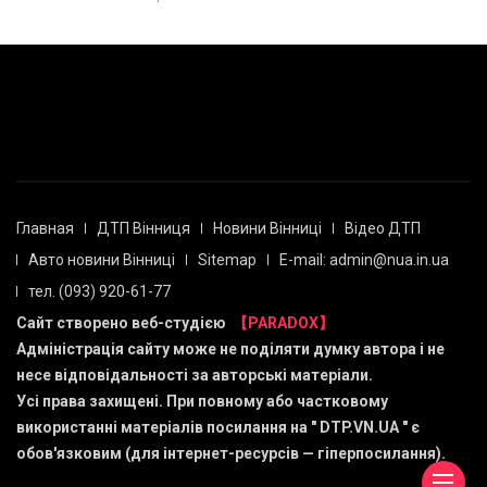
Главная
ДТП Вінниця
Новини Вінниці
Відео ДТП
Авто новини Вінниці
Sitemap
E-mail: admin@nua.in.ua
тел. (093) 920-61-77
Сайт створено веб-студією
【PARADOX】
Адміністрація сайту може не поділяти думку автора і не
несе відповідальності за авторські матеріали.
Усі права захищені. При повному або частковому
використанні матеріалів посилання на "
DTP.VN.UA
" є
обов'язковим (для інтернет-ресурсів — гіперпосилання).