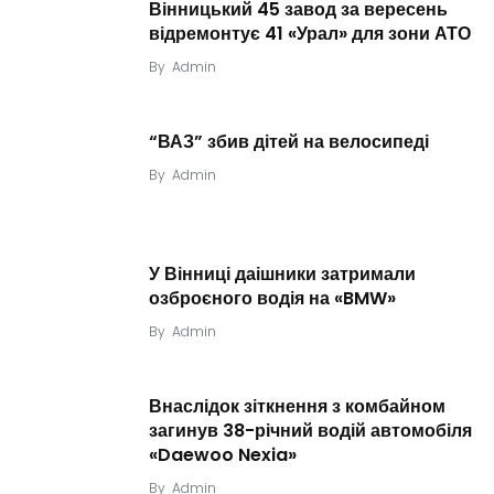
Вінницький 45 завод за вересень
відремонтує 41 «Урал» для зони АТО
By
Admin
“ВАЗ” збив дітей на велосипеді
By
Admin
У Вінниці даішники затримали
озброєного водія на «BMW»
By
Admin
Внаслідок зіткнення з комбайном
загинув 38-річний водій автомобіля
«Daewoo Nexia»
By
Admin