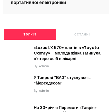
портативної електроніки
ТОП-15
ОСТАННІ
«Lexus LX 570» влетів в «Toyota
Camry» – молода жінка загинула,
п’ятеро осіб в лікарні
By
Admin
У Тиврові “ВАЗ” стукнувся з
“Мерседесом”
By
Admin
На 30-річчя Перемоги «Таврія»