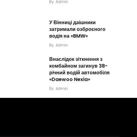
By
Admin
У Вінниці даішники
затримали озброєного
водія на «BMW»
By
Admin
Внаслідок зіткнення з
комбайном загинув 38-
річний водій автомобіля
«Daewoo Nexia»
By
Admin