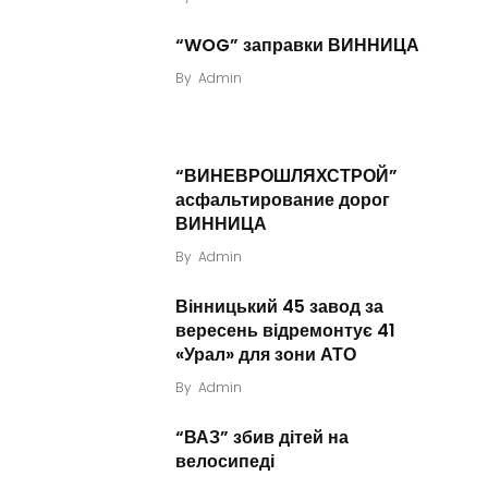
“WOG” заправки ВИННИЦА
By
Admin
“ВИНЕВРОШЛЯХСТРОЙ”
асфальтирование дорог
ВИННИЦА
By
Admin
Вінницький 45 завод за
вересень відремонтує 41
«Урал» для зони АТО
By
Admin
“ВАЗ” збив дітей на
велосипеді