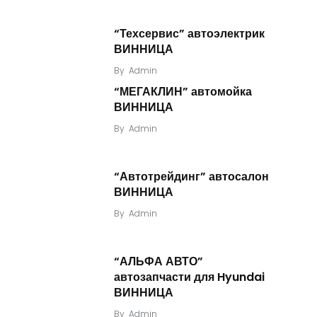
“Техсервис” автоэлектрик
ВИННИЦА
By
Admin
“МЕГАКЛИН” автомойка
ВИННИЦА
By
Admin
“Автотрейдинг” автосалон
ВИННИЦА
By
Admin
“АЛЬФА АВТО”
автозапчасти для Hyundai
ВИННИЦА
By
Admin