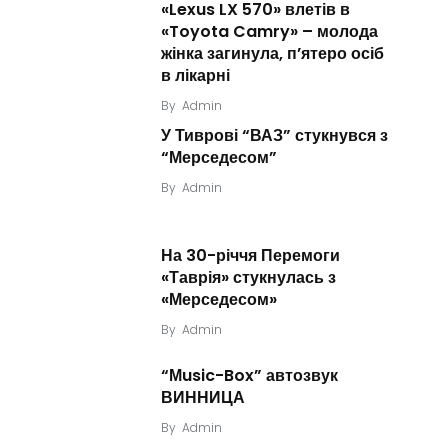
«Lexus LX 570» влетів в
«Toyota Camry» – молода
жінка загинула, п’ятеро осіб
в лікарні
By
Admin
У Тиврові “ВАЗ” стукнувся з
“Мерседесом”
By
Admin
На 30-річчя Перемоги
«Таврія» стукнулась з
«Мерседесом»
By
Admin
“Мusic-Box” автозвук
ВИННИЦА
By
Admin