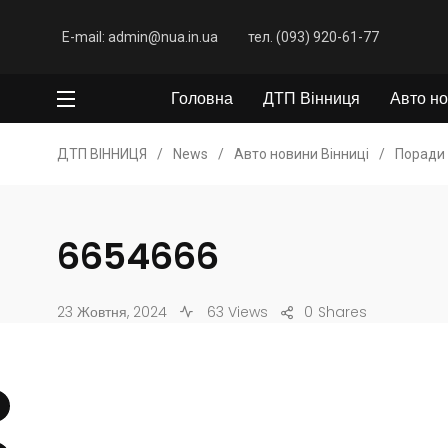
E-mail: admin@nua.in.ua
тел. (093) 920-61-77
Головна
ДТП Вінниця
Авто но
ДТП ВІННИЦЯ
/
News
/
Авто новини Вінниці
/
Поради 
6654666
23 Жовтня, 2024
63 Views
0
Shares