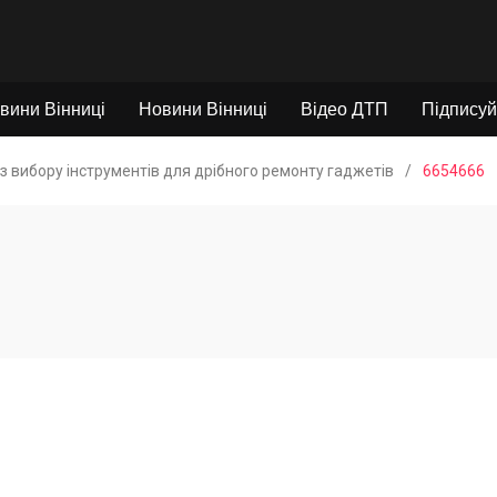
вини Вінниці
Новини Вінниці
Відео ДТП
Підписуй
з вибору інструментів для дрібного ремонту гаджетів
/
6654666