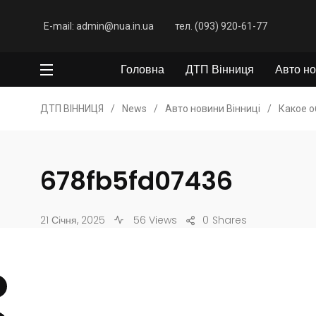
E-mail: admin@nua.in.ua
тел. (093) 920-61-77
Головна
ДТП Вінниця
Авто но
ДТП ВІННИЦЯ
/
News
/
Авто новини Вінниці
/
Какое 
678fb5fd07436
21 Січня, 2025
56 Views
0
Shares