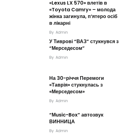
«Lexus LX 570» влетів в
«Toyota Camry» – молода
жінка загинула, п’ятеро осіб
в лікарні
By
Admin
У Тиврові “ВАЗ” стукнувся з
“Мерседесом”
By
Admin
На 30-річчя Перемоги
«Таврія» стукнулась з
«Мерседесом»
By
Admin
“Мusic-Box” автозвук
ВИННИЦА
By
Admin