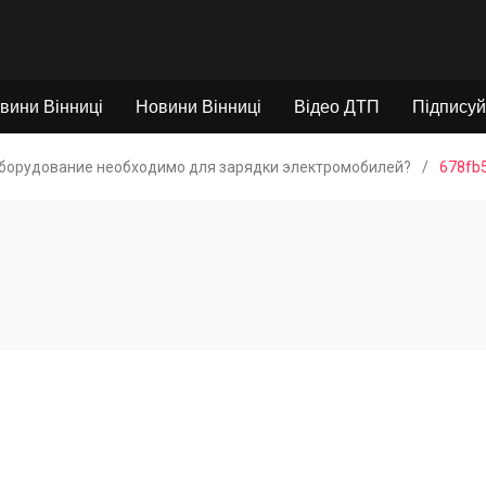
вини Вінниці
Новини Вінниці
Відео ДТП
Підписуй
оборудование необходимо для зарядки электромобилей?
/
678fb