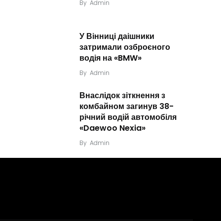
By
Admin
У Вінниці даішники
затримали озброєного
водія на «BMW»
By
Admin
Внаслідок зіткнення з
комбайном загинув 38-
річний водій автомобіля
«Daewoo Nexia»
By
Admin