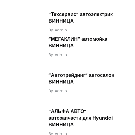
“Техсервис” автоэлектрик
ВИННИЦА
By
Admin
“МЕГАКЛИН” автомойка
ВИННИЦА
By
Admin
“Автотрейдинг” автосалон
ВИННИЦА
By
Admin
“АЛЬФА АВТО”
автозапчасти для Hyundai
ВИННИЦА
By
Admin