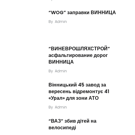
“WOG” заправки ВИННИЦА
By
Admin
“ВИНЕВРОШЛЯХСТРОЙ”
асфальтирование дорог
ВИННИЦА
By
Admin
Вінницький 45 завод за
вересень відремонтує 41
«Урал» для зони АТО
By
Admin
“ВАЗ” збив дітей на
велосипеді