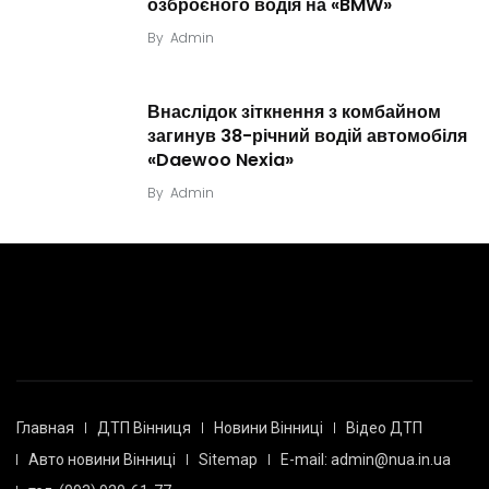
озброєного водія на «BMW»
By
Admin
Внаслідок зіткнення з комбайном
загинув 38-річний водій автомобіля
«Daewoo Nexia»
By
Admin
Главная
ДТП Вінниця
Новини Вінниці
Відео ДТП
Авто новини Вінниці
Sitemap
E-mail: admin@nua.in.ua