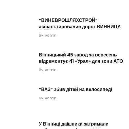
“ВИНЕВРОШЛЯХСТРОЙ”
асфальтирование дорог ВИННИЦА
By
Admin
Вінницький 45 завод за вересень
відремонтує 41 «Урал» для зони АТО
By
Admin
“ВАЗ” збив дітей на велосипеді
By
Admin
У Вінниці даішники затримали