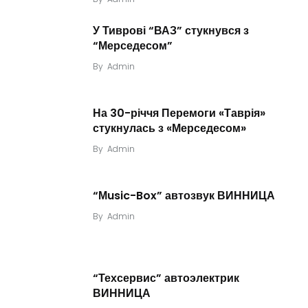
У Тиврові “ВАЗ” стукнувся з
“Мерседесом”
By
Admin
На 30-річчя Перемоги «Таврія»
стукнулась з «Мерседесом»
By
Admin
“Мusic-Box” автозвук ВИННИЦА
By
Admin
“Техсервис” автоэлектрик
ВИННИЦА