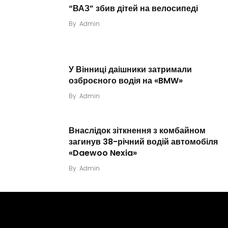
“ВАЗ” збив дітей на велосипеді
By
Admin
У Вінниці даішники затримали
озброєного водія на «BMW»
By
Admin
Внаслідок зіткнення з комбайном
загинув 38-річний водій автомобіля
«Daewoo Nexia»
By
Admin