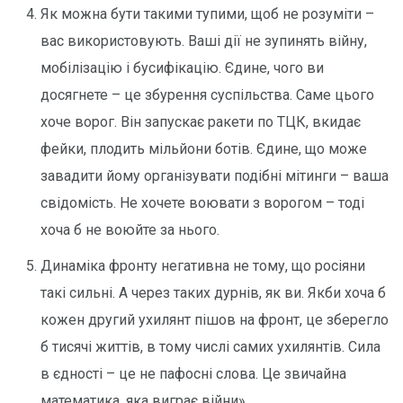
Як можна бути такими тупими, щоб не розуміти –
вас використовують. Ваші дії не зупинять війну,
мобілізацію і бусифікацію. Єдине, чого ви
досягнете – це збурення суспільства. Саме цього
хоче ворог. Він запускає ракети по ТЦК, вкидає
фейки, плодить мільйони ботів. Єдине, що може
завадити йому організувати подібні мітинги – ваша
свідомість. Не хочете воювати з ворогом – тоді
хоча б не воюйте за нього.
Динаміка фронту негативна не тому, що росіяни
такі сильні. А через таких дурнів, як ви. Якби хоча б
кожен другий ухилянт пішов на фронт, це зберегло
б тисячі життів, в тому числі самих ухилянтів. Сила
в єдності – це не пафосні слова. Це звичайна
математика, яка виграє війни».