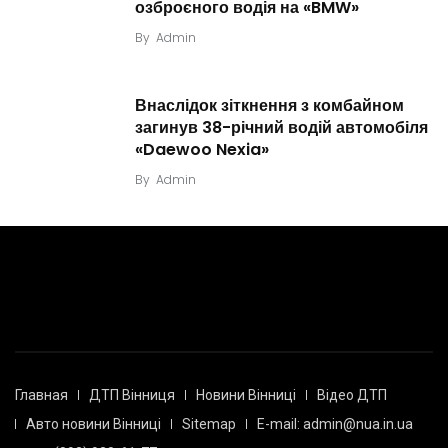
озброєного водія на «BMW»
By
Admin
Внаслідок зіткнення з комбайном
загинув 38-річний водій автомобіля
«Daewoo Nexia»
By
Admin
Главная
ДТП Вінниця
Новини Вінниці
Відео ДТП
Авто новини Вінниці
Sitemap
E-mail: admin@nua.in.ua