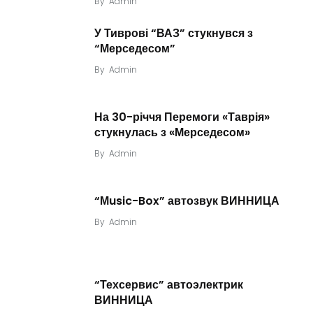
By
Admin
У Тиврові “ВАЗ” стукнувся з
“Мерседесом”
By
Admin
На 30-річчя Перемоги «Таврія»
стукнулась з «Мерседесом»
By
Admin
“Мusic-Box” автозвук ВИННИЦА
By
Admin
“Техсервис” автоэлектрик
ВИННИЦА