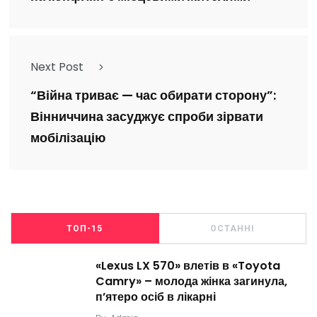
Next Post
“Війна триває — час обирати сторону”:
Вінниччина засуджує спроби зірвати
мобілізацію
ТОП-15
ОСТАННІ
«Lexus LX 570» влетів в «Toyota
Camry» – молода жінка загинула,
п’ятеро осіб в лікарні