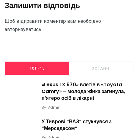
Залишити відповідь
Щоб відправити коментар вам необхідно
авторизуватись
.
ТОП-15
ОСТАННІ
«Lexus LX 570» влетів в «Toyota
Camry» – молода жінка загинула,
п’ятеро осіб в лікарні
By
Admin
У Тиврові “ВАЗ” стукнувся з
“Мерседесом”
By
Admin