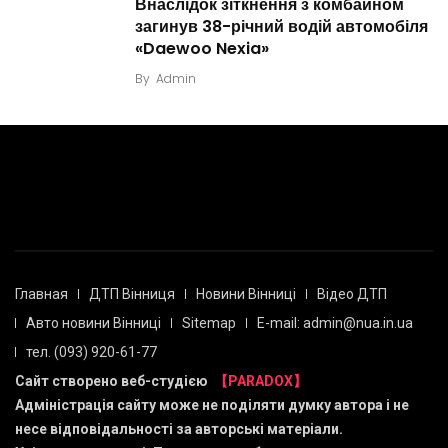
Внаслідок зіткнення з комбайном
загинув 38-річний водій автомобіля
«Daewoo Nexia»
By
Admin
Главная
ДТП Вінниця
Новини Вінниці
Відео ДТП
Авто новини Вінниці
Sitemap
E-mail: admin@nua.in.ua
тел. (093) 920-61-77
Сайт створено веб-студією
【PARADOX】
Адміністрація сайту може не поділяти думку автора і не
несе відповідальності за авторські матеріали.