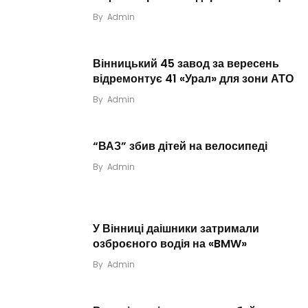
By
Admin
Вінницький 45 завод за вересень
відремонтує 41 «Урал» для зони АТО
By
Admin
“ВАЗ” збив дітей на велосипеді
By
Admin
У Вінниці даішники затримали
озброєного водія на «BMW»
By
Admin