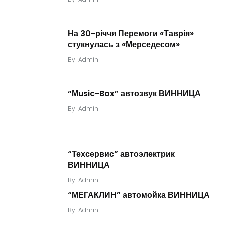
На 30-річчя Перемоги «Таврія»
стукнулась з «Мерседесом»
By
Admin
“Мusic-Box” автозвук ВИННИЦА
By
Admin
“Техсервис” автоэлектрик
ВИННИЦА
By
Admin
“МЕГАКЛИН” автомойка ВИННИЦА
By
Admin