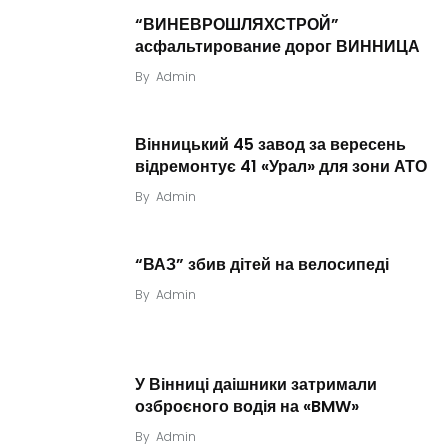
“ВИНЕВРОШЛЯХСТРОЙ”
асфальтирование дорог ВИННИЦА
By
Admin
Вінницький 45 завод за вересень
відремонтує 41 «Урал» для зони АТО
By
Admin
“ВАЗ” збив дітей на велосипеді
By
Admin
У Вінниці даішники затримали
озброєного водія на «BMW»
By
Admin