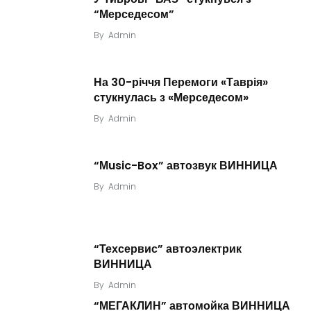
“Мерседесом”
By
Admin
На 30-річчя Перемоги «Таврія»
стукнулась з «Мерседесом»
By
Admin
“Мusic-Box” автозвук ВИННИЦА
By
Admin
“Техсервис” автоэлектрик
ВИННИЦА
By
Admin
“МЕГАКЛИН” автомойка ВИННИЦА