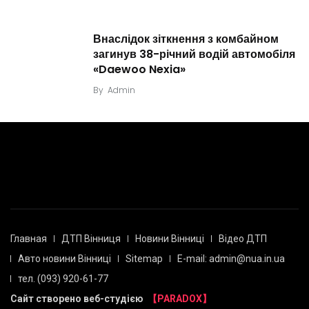
Внаслідок зіткнення з комбайном
загинув 38-річний водій автомобіля
«Daewoo Nexia»
By
Admin
Главная
ДТП Вінниця
Новини Вінниці
Відео ДТП
Авто новини Вінниці
Sitemap
E-mail: admin@nua.in.ua
тел. (093) 920-61-77
Сайт створено веб-студією
【PARADOX】