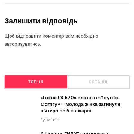
Залишити відповідь
Щоб відправити коментар вам необхідно
авторизуватись
.
ТОП-15
ОСТАННІ
«Lexus LX 570» влетів в «Toyota
Camry» – молода жінка загинула,
п’ятеро осіб в лікарні
By
Admin
У Тиврові “ВАЗ” стукнувся з