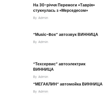
На 30-річчя Перемоги «Таврія»
стукнулась з «Мерседесом»
By
Admin
“Мusic-Box” автозвук ВИННИЦА
By
Admin
“Техсервис” автоэлектрик
ВИННИЦА
By
Admin
“МЕГАКЛИН” автомойка ВИННИЦА
By
Admin