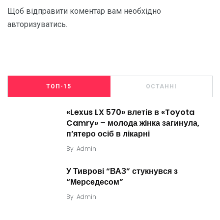
Щоб відправити коментар вам необхідно
авторизуватись
.
ТОП-15
ОСТАННІ
«Lexus LX 570» влетів в «Toyota
Camry» – молода жінка загинула,
п’ятеро осіб в лікарні
By
Admin
У Тиврові “ВАЗ” стукнувся з
“Мерседесом”
By
Admin