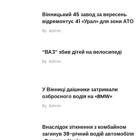
Вінницький 45 завод за вересень
відремонтує 41 «Урал» для зони АТО
By
Admin
“ВАЗ” збив дітей на велосипеді
By
Admin
У Вінниці даішники затримали
озброєного водія на «BMW»
By
Admin
Внаслідок зіткнення з комбайном
загинув 38-річний водій автомобіля