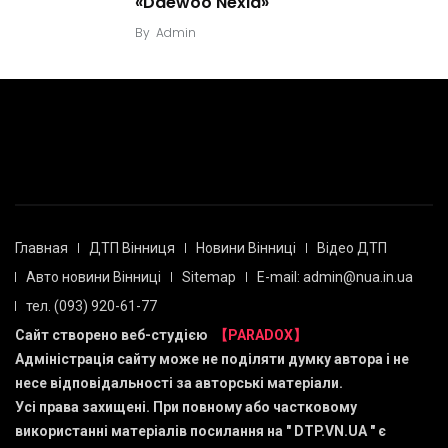
«Daewoo Nexia»
By
Admin
Главная
ДТП Вінниця
Новини Вінниці
Відео ДТП
Авто новини Вінниці
Sitemap
E-mail: admin@nua.in.ua
тел. (093) 920-61-77
Сайт створено веб-студією
【PARADOX】
Адміністрація сайту може не поділяти думку автора і не
несе відповідальності за авторські матеріали.
Усі права захищені. При повному або частковому
використанні матеріалів посилання на "
DTP.VN.UA
" є