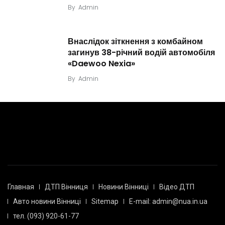
By
Admin
Внаслідок зіткнення з комбайном
загинув 38-річний водій автомобіля
«Daewoo Nexia»
By
Admin
Главная
ДТП Вінниця
Новини Вінниці
Відео ДТП
Авто новини Вінниці
Sitemap
E-mail: admin@nua.in.ua
тел. (093) 920-61-77