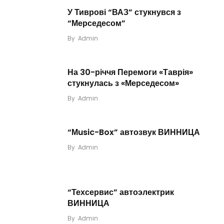
У Тиврові “ВАЗ” стукнувся з
“Мерседесом”
By
Admin
На 30-річчя Перемоги «Таврія»
стукнулась з «Мерседесом»
By
Admin
“Мusic-Box” автозвук ВИННИЦА
By
Admin
“Техсервис” автоэлектрик
ВИННИЦА
By
Admin