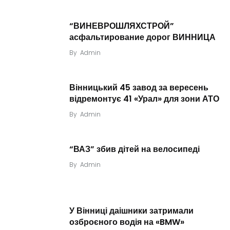
“ВИНЕВРОШЛЯХСТРОЙ”
асфальтирование дорог ВИННИЦА
By
Admin
Вінницький 45 завод за вересень
відремонтує 41 «Урал» для зони АТО
By
Admin
“ВАЗ” збив дітей на велосипеді
By
Admin
У Вінниці даішники затримали
озброєного водія на «BMW»