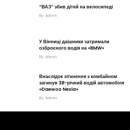
“ВАЗ” збив дітей на велосипеді
By
Admin
У Вінниці даішники затримали
озброєного водія на «BMW»
By
Admin
Внаслідок зіткнення з комбайном
загинув 38-річний водій автомобіля
«Daewoo Nexia»
By
Admin