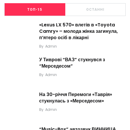
ТОП-15
ОСТАННІ
«Lexus LX 570» влетів в «Toyota
Camry» – молода жінка загинула,
п’ятеро осіб в лікарні
By
Admin
У Тиврові “ВАЗ” стукнувся з
“Мерседесом”
By
Admin
На 30-річчя Перемоги «Таврія»
стукнулась з «Мерседесом»
By
Admin
“Мusic-Box” автозвук ВИННИЦА