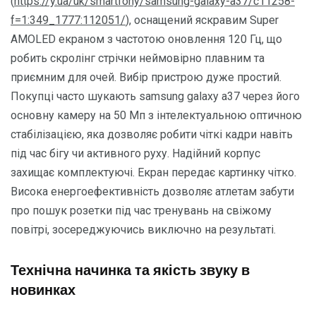
(
https://y.ua/uk/smartfony/samsung-galaxy-a37/c11258-
f=1:349_1777:112051/
), оснащений яскравим Super
AMOLED екраном з частотою оновлення 120 Гц, що
робить скролінг стрічки неймовірно плавним та
приємним для очей. Вибір пристрою дуже простий.
Покупці часто шукають samsung galaxy a37 через його
основну камеру на 50 Мп з інтелектуальною оптичною
стабілізацією, яка дозволяє робити чіткі кадри навіть
під час бігу чи активного руху. Надійний корпус
захищає комплектуючі. Екран передає картинку чітко.
Висока енергоефективність дозволяє атлетам забути
про пошук розетки під час тренувань на свіжому
повітрі, зосереджуючись виключно на результаті.
Технічна начинка та якість звуку в
новинках