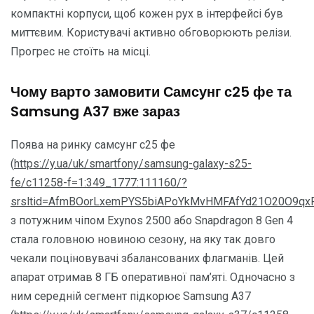
компактні корпуси, щоб кожен рух в інтерфейсі був
миттєвим. Користувачі активно обговорюють релізи.
Прогрес не стоїть на місці.
Чому варто замовити Самсунг с25 фе та
Samsung A37 вже зараз
Поява на ринку самсунг с25 фе
(
https://y.ua/uk/smartfony/samsung-galaxy-s25-
fe/c11258-f=1:349_1777:111160/?
srsltid=AfmBOorLxemPYS5biAPoYkMvHMFAfYd21O20O9q
з потужним чіпом Exynos 2500 або Snapdragon 8 Gen 4
стала головною новиною сезону, на яку так довго
чекали поціновувачі збалансованих флагманів. Цей
апарат отримав 8 ГБ оперативної пам’яті. Одночасно з
ним середній сегмент підкорює Samsung A37