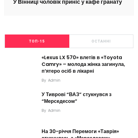
У Вінниці чоловік приніс у кафе гранату
ТОП-15
ОСТАННІ
«Lexus LX 570» влетів в «Toyota
Camry» – молода жінка загинула,
п’ятеро осіб в лікарні
By
Admin
У Тиврові “ВАЗ” стукнувся з
“Мерседесом”
By
Admin
На 30-річчя Перемоги «Таврія»