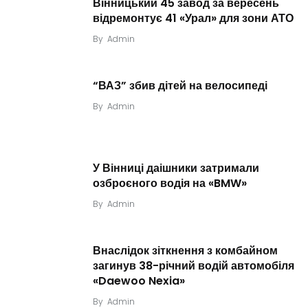
Вінницький 45 завод за вересень
відремонтує 41 «Урал» для зони АТО
By
Admin
“ВАЗ” збив дітей на велосипеді
By
Admin
У Вінниці даішники затримали
озброєного водія на «BMW»
By
Admin
Внаслідок зіткнення з комбайном
загинув 38-річний водій автомобіля
«Daewoo Nexia»
By
Admin