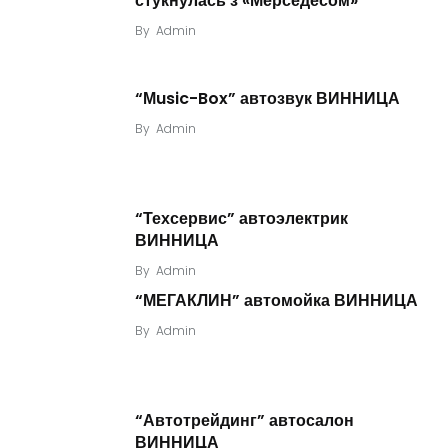
стукнулась з «Мерседесом»
By
Admin
“Мusic-Box” автозвук ВИННИЦА
By
Admin
“Техсервис” автоэлектрик
ВИННИЦА
By
Admin
“МЕГАКЛИН” автомойка ВИННИЦА
By
Admin
“Автотрейдинг” автосалон
ВИННИЦА