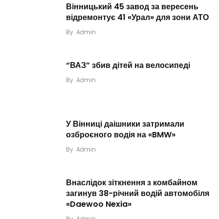
Вінницький 45 завод за вересень
відремонтує 41 «Урал» для зони АТО
By
Admin
“ВАЗ” збив дітей на велосипеді
By
Admin
У Вінниці даішники затримали
озброєного водія на «BMW»
By
Admin
Внаслідок зіткнення з комбайном
загинув 38-річний водій автомобіля
«Daewoo Nexia»
By
Admin