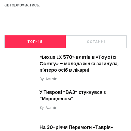
авторизуватись
.
ТОП-15
ОСТАННІ
«Lexus LX 570» влетів в «Toyota
Camry» – молода жінка загинула,
п’ятеро осіб в лікарні
By
Admin
У Тиврові “ВАЗ” стукнувся з
“Мерседесом”
By
Admin
На 30-річчя Перемоги «Таврія»