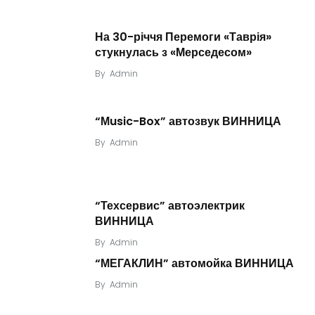
На 30-річчя Перемоги «Таврія»
стукнулась з «Мерседесом»
By
Admin
“Мusic-Box” автозвук ВИННИЦА
By
Admin
“Техсервис” автоэлектрик
ВИННИЦА
By
Admin
“МЕГАКЛИН” автомойка ВИННИЦА
By
Admin