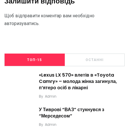
Залишити відповідь
Щоб відправити коментар вам необхідно
авторизуватись
.
ТОП-15
ОСТАННІ
«Lexus LX 570» влетів в «Toyota
Camry» – молода жінка загинула,
п’ятеро осіб в лікарні
By
Admin
У Тиврові “ВАЗ” стукнувся з
“Мерседесом”
By
Admin