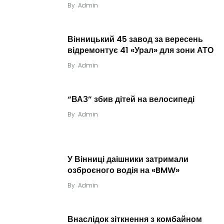
By
Admin
Вінницький 45 завод за вересень
відремонтує 41 «Урал» для зони АТО
By
Admin
“ВАЗ” збив дітей на велосипеді
By
Admin
У Вінниці даішники затримали
озброєного водія на «BMW»
By
Admin
Внаслідок зіткнення з комбайном