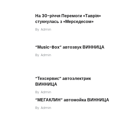
На 30-річчя Перемоги «Таврія»
стукнулась з «Мерседесом»
By
Admin
“Мusic-Box” автозвук ВИННИЦА
By
Admin
“Техсервис” автоэлектрик
ВИННИЦА
By
Admin
“МЕГАКЛИН” автомойка ВИННИЦА
By
Admin