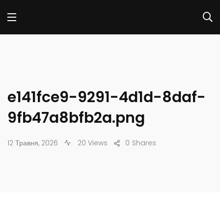
e141fce9-9291-4d1d-8daf-
9fb47a8bfb2a.png
12 Травня, 2026
20 Views
0
Shares