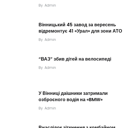
By
Admin
Вінницький 45 завод за вересень
відремонтує 41 «Урал» для зони АТО
By
Admin
“ВАЗ” збив дітей на велосипеді
By
Admin
У Вінниці даішники затримали
озброєного водія на «BMW»
By
Admin
Внаслідок зіткнення з комбайном