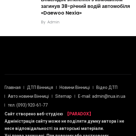
загинув 38-річний водій автомобіля
«Daewoo Nexia»
By
Admin
Главная
ДТП Вінниця
Новини Вінниці
Відео ДТП
Авто новини Вінниці
Sitemap
E-mail: admin@nua.in.ua
тел. (093) 920-61-77
Сайт створено веб-студією
【PARADOX】
Адміністрація сайту може не поділяти думку автора і не
несе відповідальності за авторські матеріали.
Усі права захищені. При повному або частковому