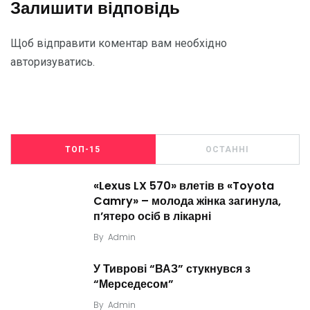
Залишити відповідь
Щоб відправити коментар вам необхідно
авторизуватись
.
ТОП-15
ОСТАННІ
«Lexus LX 570» влетів в «Toyota
Camry» – молода жінка загинула,
п’ятеро осіб в лікарні
By
Admin
У Тиврові “ВАЗ” стукнувся з
“Мерседесом”
By
Admin