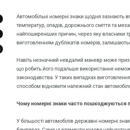
Автомобільні номерні знаки щодня зазнають впл
температур, опадів, дорожнього сміття та мех
найпоширеніших причин, через яку власники т
виготовленням дублікатів номерів, залишають
Навіть незначний невдалий маневр може при
що робить його подальше використання немож
законодавства. У таких випадках виготовленн
способом відновити належний стан автомобіля
Чому номерні знаки часто пошкоджуються п
У більшості автомобілів державні номерні зн
бамперах. Саме ці елементи кузова найчастіше