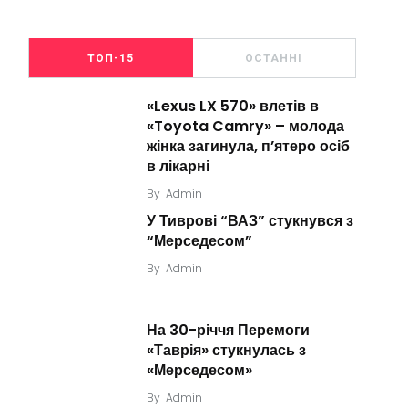
ТОП-15
ОСТАННІ
«Lexus LX 570» влетів в
«Toyota Camry» – молода
жінка загинула, п’ятеро осіб
в лікарні
By
Admin
У Тиврові “ВАЗ” стукнувся з
“Мерседесом”
By
Admin
На 30-річчя Перемоги
«Таврія» стукнулась з
«Мерседесом»
By
Admin