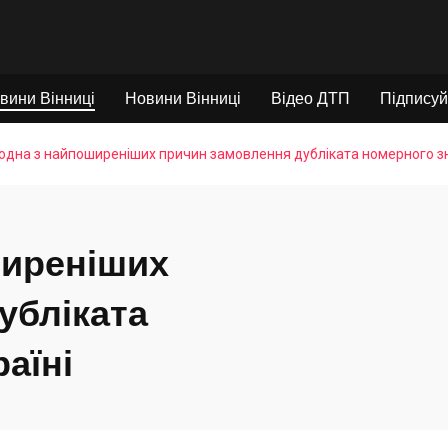
вини Вінниці
Новини Вінниці
Відео ДТП
Підписуй
одна з найпоширеніших причин замовлення дубліката номерного зн
ширеніших
убліката
аїні