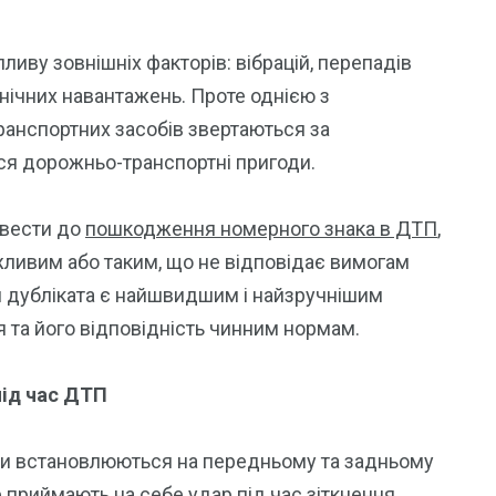
иву зовнішніх факторів: вібрацій, перепадів
анічних навантажень. Проте однією з
ранспортних засобів звертаються за
ся дорожньо-транспортні пригоди.
звести до
пошкодження номерного знака в ДТП
,
ливим або таким, що не відповідає вимогам
я дубліката є найшвидшим і найзручнішим
 та його відповідність чинним нормам.
ід час ДТП
аки встановлюються на передньому та задньому
 приймають на себе удар під час зіткнення.