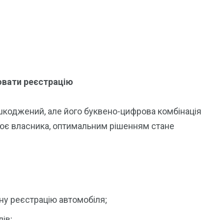
ювати реєстрацію
ошкоджений, але його буквено-цифрова комбінація
нює власника, оптимальним рішенням стане
рну реєстрацію автомобіля;
лів;