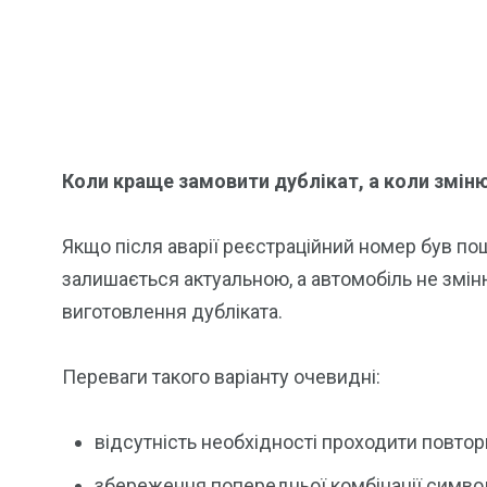
Коли краще замовити дублікат, а коли змін
Якщо після аварії реєстраційний номер був п
залишається актуальною, а автомобіль не змі
виготовлення дубліката.
Переваги такого варіанту очевидні:
відсутність необхідності проходити повто
збереження попередньої комбінації симво