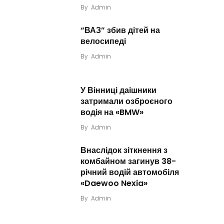
By
Admin
“ВАЗ” збив дітей на
велосипеді
By
Admin
У Вінниці даішники
затримали озброєного
водія на «BMW»
By
Admin
Внаслідок зіткнення з
комбайном загинув 38-
річний водій автомобіля
«Daewoo Nexia»
By
Admin