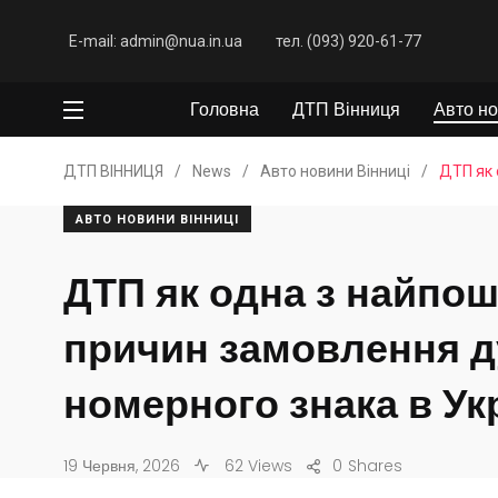
E-mail: admin@nua.in.ua
тел. (093) 920-61-77
Головна
ДТП Вінниця
Авто но
ДТП ВІННИЦЯ
/
News
/
Авто новини Вінниці
/
ДТП як 
АВТО НОВИНИ ВІННИЦІ
ДТП як одна з найпо
причин замовлення д
номерного знака в Укр
19 Червня, 2026
62 Views
0
Shares