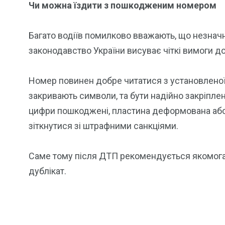
Чи можна їздити з пошкодженим номером
Багато водіїв помилково вважають, що незнач
законодавство України висуває чіткі вимоги до
Номер повинен добре читатися з установленої в
закривають символи, та бути надійно закріпле
цифри пошкоджені, пластина деформована або 
зіткнутися зі штрафними санкціями.
Саме тому після ДТП рекомендується якомог
дублікат.