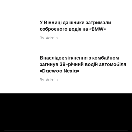
У Вінниці даішники затримали
озброєного водія на «BMW»
By
Admin
Внаслідок зіткнення з комбайном
загинув 38-річний водій автомобіля
«Daewoo Nexia»
By
Admin