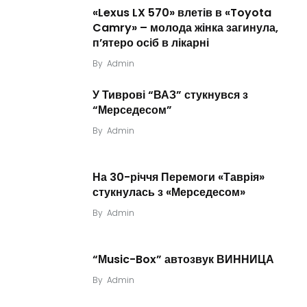
«Lexus LX 570» влетів в «Toyota
Camry» – молода жінка загинула,
п’ятеро осіб в лікарні
By
Admin
У Тиврові “ВАЗ” стукнувся з
“Мерседесом”
By
Admin
На 30-річчя Перемоги «Таврія»
стукнулась з «Мерседесом»
By
Admin
“Мusic-Box” автозвук ВИННИЦА
By
Admin