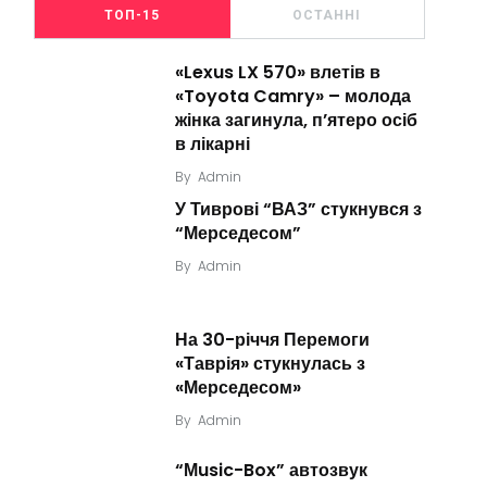
ТОП-15
ОСТАННІ
«Lexus LX 570» влетів в
«Toyota Camry» – молода
жінка загинула, п’ятеро осіб
в лікарні
By
Admin
У Тиврові “ВАЗ” стукнувся з
“Мерседесом”
By
Admin
На 30-річчя Перемоги
«Таврія» стукнулась з
«Мерседесом»
By
Admin
“Мusic-Box” автозвук