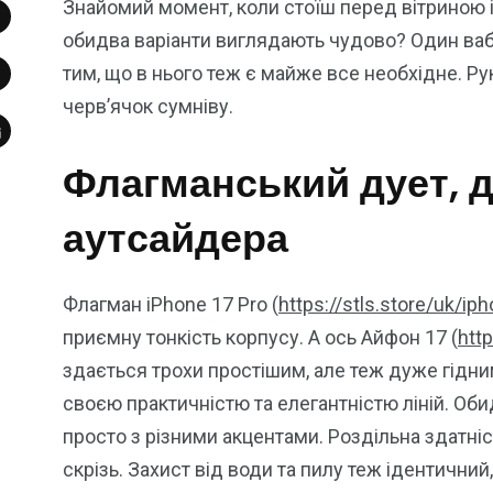
Знайомий момент, коли стоїш перед вітриною 
обидва варіанти виглядають чудово? Один ваби
тим, що в нього теж є майже все необхідне. Ру
черв’ячок сумніву.
Флагманський дует, д
аутсайдера
Флагман iPhone 17 Pro (
https://stls.store/uk/ip
приємну тонкість корпусу. А ось Айфон 17 (
htt
здається трохи простішим, але теж дуже гідни
своєю практичністю та елегантністю ліній. Оби
просто з різними акцентами. Роздільна здатніс
скрізь. Захист від води та пилу теж ідентични