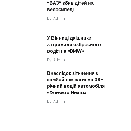
“ВАЗ” збив дітей на
велосипеді
By
Admin
У Вінниці даішники
затримали озброєного
водія на «BMW»
By
Admin
Внаслідок зіткнення з
комбайном загинув 38-
річний водій автомобіля
«Daewoo Nexia»
By
Admin