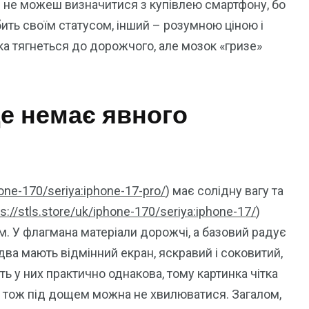
і не можеш визначитися з купівлею смартфону, бо
ть своїм статусом, інший – розумною ціною і
ка тягнеться до дорожчого, але мозок «гризе»
е немає явного
hone-170/seriya:iphone-17-pro/
) має солідну вагу та
ps://stls.store/uk/iphone-170/seriya:iphone-17/
)
м. У флагмана матеріали дорожчі, а базовий радує
два мають відмінний екран, яскравий і соковитий,
ть у них практично однакова, тому картинка чітка
й, тож під дощем можна не хвилюватися. Загалом,