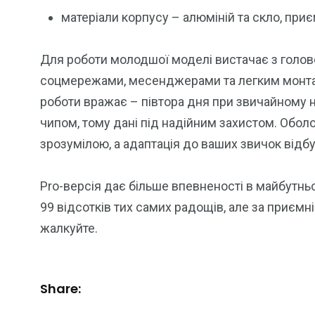
матеріали корпусу – алюміній та скло, приєм
Для роботи молодшої моделі вистачає з голо
соцмережами, месенджерами та легким монтаже
роботи вражає – півтора дня при звичайному 
чипом, тому дані під надійним захистом. Оболо
зрозумілою, а адаптація до ваших звичок відб
Pro-версія дає більше впевненості в майбутнь
99 відсотків тих самих радощів, але за приємн
жалкуйте.
Share: