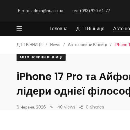
E-mail: admin@nua.in.ua
тел. (093) 920-61-77
Головна
ДТП Вінниця
Авто но
ДТП ВІННИЦЯ
/
News
/
Авто новини Вінниці
/
iPhone 
АВТО НОВИНИ ВІННИЦІ
iPhone 17 Pro та Айфон
лідери однієї філософ
6 Червня, 2026
40 Views
0
Shares