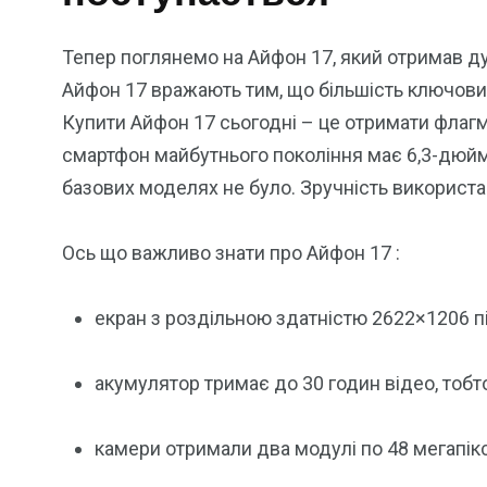
Тепер поглянемо на Айфон 17, який отримав ду
Айфон 17 вражають тим, що більшість ключови
Купити Айфон 17 сьогодні – це отримати флагма
смартфон майбутнього покоління має 6,3-дюймо
базових моделях не було. Зручність використа
Ось що важливо знати про Айфон 17 :
екран з роздільною здатністю 2622×1206 пі
акумулятор тримає до 30 годин відео, тобто
камери отримали два модулі по 48 мегапіксе