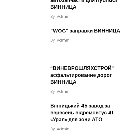
автозапчасти для Hyundai
ВИННИЦА
By
Admin
“WOG” заправки ВИННИЦА
By
Admin
“ВИНЕВРОШЛЯХСТРОЙ”
асфальтирование дорог
ВИННИЦА
By
Admin
Вінницький 45 завод за
вересень відремонтує 41
«Урал» для зони АТО
By
Admin