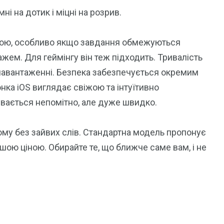
ні на дотик і міцні на розрив.
вою, особливо якщо завдання обмежуються
м. Для геймінгу він теж підходить. Тривалість
навантаженні. Безпека забезпечується окремим
нка iOS виглядає свіжою та інтуїтивно
увається непомітно, але дуже швидко.
ому без зайвих слів. Стандартна модель пропонує
ішою ціною. Обирайте те, що ближче саме вам, і не