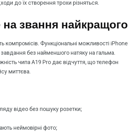
дходи до їх створення трохи різняться.
е на звання найкращого
ить компромісів. Функціональні можливості iPhone
 завдання без найменшого натяку на гальма.
ність чипа A19 Pro дає відчуття, що телефон
су миттєва.
ляду відео без пошуку розетки;
дають неймовірні фото;