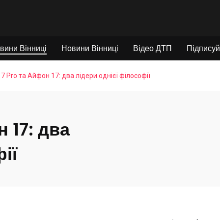
вини Вінниці
Новини Вінниці
Відео ДТП
Підписуй
17 Pro та Айфон 17: два лідери однієї філософії
 17: два
ії