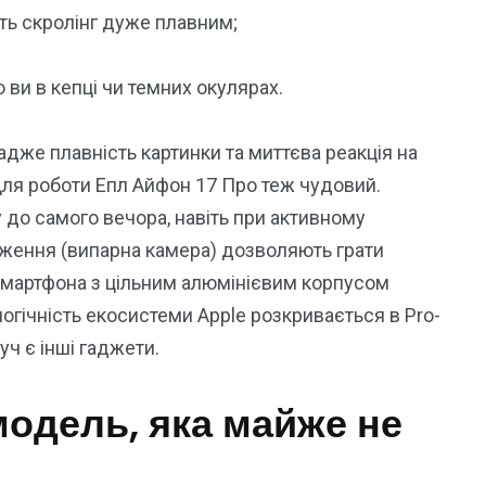
ть скролінг дуже плавним;
 ви в кепці чи темних окулярах.
адже плавність картинки та миттєва реакція на
Для роботи Епл Айфон 17 Про теж чудовий.
до самого вечора, навіть при активному
ження (випарна камера) дозволяють грати
 смартфона з цільним алюмінієвим корпусом
огічність екосистеми Apple розкривається в Pro-
уч є інші гаджети.
одель, яка майже не