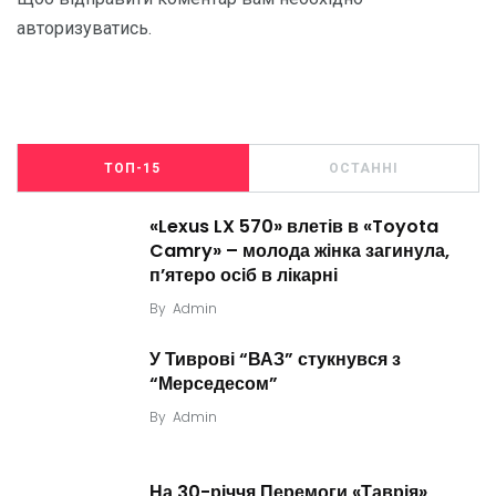
авторизуватись
.
ТОП-15
ОСТАННІ
«Lexus LX 570» влетів в «Toyota
Camry» – молода жінка загинула,
п’ятеро осіб в лікарні
By
Admin
У Тиврові “ВАЗ” стукнувся з
“Мерседесом”
By
Admin
На 30-річчя Перемоги «Таврія»