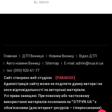
By
Admin
Главная
ДТП Вінниця
Новини Вінниці
Відео ДТП
Авто новини Вінниці
Sitemap
E-mail: admin@nua.in.ua
тел. (093) 920-61-77
Сайт створено веб-студією
【PARADOX】
Адміністрація сайту може не поділяти думку автора і не
несе відповідальності за авторські матеріали.
Усі права захищені. При повному або частковому
використанні матеріалів посилання на "
DTP.VN.UA
" є
обов'язковим (для інтернет-ресурсів — гіперпосилання).