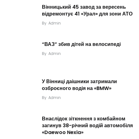
Вінницький 45 завод за вересень
відремонтує 41 «Урал» для зони АТО
By
Admin
“ВАЗ” збив дітей на велосипеді
By
Admin
У Вінниці даішники затримали
озброєного водія на «BMW»
By
Admin
Внаслідок зіткнення з комбайном
загинув 38-річний водій автомобіля
«Daewoo Nexia»