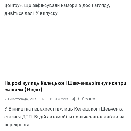
центру». Що зафіксували камери відео нагляду,
дивіться далі. У випуску
На розі вулиць Келецької і Шевченка зіткнулися три
машини (Відео)
0
Shares
28 Листопада, 2019
1 609 Views
У Вінниці на перехресті вулиць Келецької і Шевченка
сталася ДТП. Водій автомобіля Фольксваген виїхав на
перехрестя