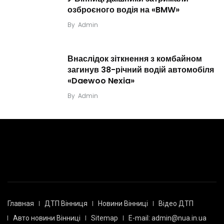
озброєного водія на «BMW»
By
Admin
Внаслідок зіткнення з комбайном
загинув 38-річний водій автомобіля
«Daewoo Nexia»
By
Admin
Главная
ДТП Вінниця
Новини Вінниці
Відео ДТП
Авто новини Вінниці
Sitemap
E-mail: admin@nua.in.ua