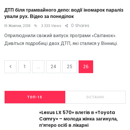
ДТП біля трамвайного депо: водії іномарок параліз
ували рух. Відео за понеділок
0
Shares
16 Жовтня, 2018
3 333 Views
Оприлюднили свіжий випуск програми «Світанок».
Дивіться подробиці двох ДТП, які сталися у Вінниці.
1
...
24
25
26
ТОП-15
ОСТАННІ
«Lexus LX 570» влетів в «Toyota
Camry» – молода жінка загинула,
п’ятеро осіб в лікарні