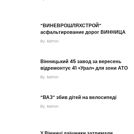
“ВИНЕВРОШЛЯХСТРОЙ”
асфальтирование дорог ВИННИЦА
By
Admin
Вінницький 45 завод за вересень
відремонтує 41 «Урал» для зони АТО
By
Admin
“ВАЗ” збив дітей на велосипеді
By
Admin
У Вінниці даішники затримали