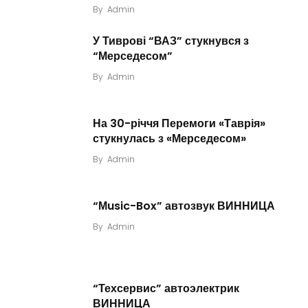
By
Admin
У Тиврові “ВАЗ” стукнувся з
“Мерседесом”
By
Admin
На 30-річчя Перемоги «Таврія»
стукнулась з «Мерседесом»
By
Admin
“Мusic-Box” автозвук ВИННИЦА
By
Admin
“Техсервис” автоэлектрик
ВИННИЦА