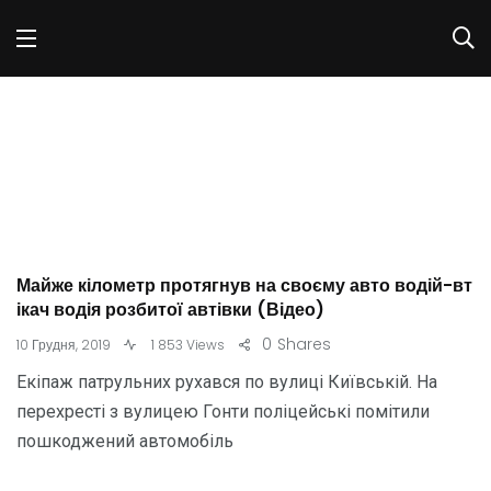
Майже кілометр протягнув на своєму авто водій-вт
ікач водія розбитої автівки (Відео)
0
Shares
10 Грудня, 2019
1 853 Views
Екіпаж патрульних рухався по вулиці Київській. На
перехресті з вулицею Гонти поліцейські помітили
пошкоджений автомобіль