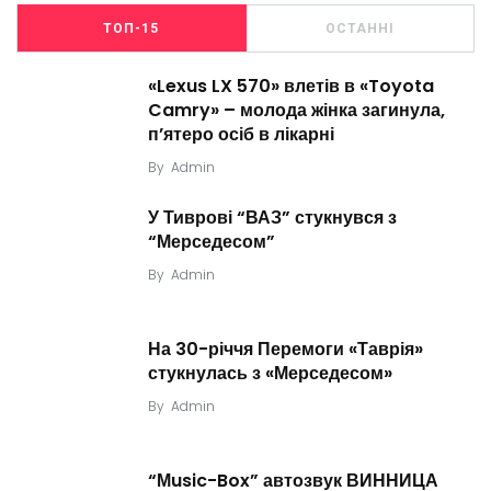
ТОП-15
ОСТАННІ
«Lexus LX 570» влетів в «Toyota
Camry» – молода жінка загинула,
п’ятеро осіб в лікарні
By
Admin
У Тиврові “ВАЗ” стукнувся з
“Мерседесом”
By
Admin
На 30-річчя Перемоги «Таврія»
стукнулась з «Мерседесом»
By
Admin
“Мusic-Box” автозвук ВИННИЦА