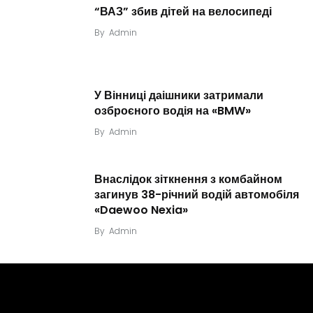
“ВАЗ” збив дітей на велосипеді
By
Admin
У Вінниці даішники затримали
озброєного водія на «BMW»
By
Admin
Внаслідок зіткнення з комбайном
загинув 38-річний водій автомобіля
«Daewoo Nexia»
By
Admin