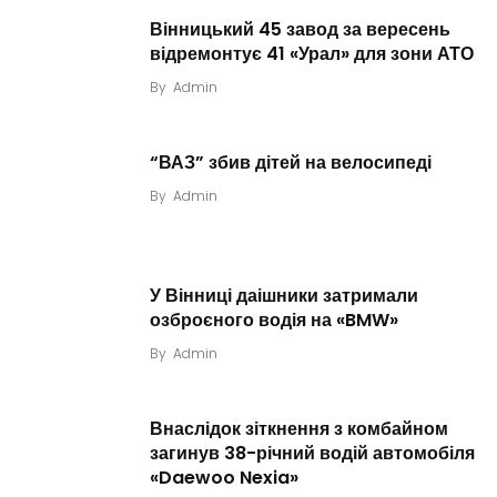
Вінницький 45 завод за вересень
відремонтує 41 «Урал» для зони АТО
By
Admin
“ВАЗ” збив дітей на велосипеді
By
Admin
У Вінниці даішники затримали
озброєного водія на «BMW»
By
Admin
Внаслідок зіткнення з комбайном
загинув 38-річний водій автомобіля
«Daewoo Nexia»