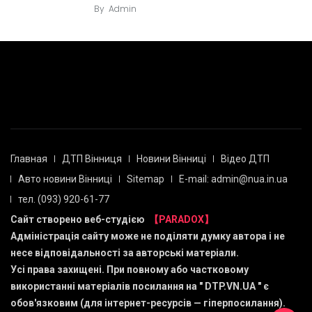
By
Admin
Главная
ДТП Вінниця
Новини Вінниці
Відео ДТП
Авто новини Вінниці
Sitemap
E-mail: admin@nua.in.ua
тел. (093) 920-61-77
Сайт створено веб-студією
【PARADOX】
Адміністрація сайту може не поділяти думку автора і не
несе відповідальності за авторські матеріали.
Усі права захищені. При повному або частковому
використанні матеріалів посилання на "
DTP.VN.UA
" є
обов'язковим (для інтернет-ресурсів — гіперпосилання).