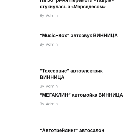
На 30-річчя Перемоги «Таврія»
стукнулась з «Мерседесом»
By
Admin
“Мusic-Box” автозвук ВИННИЦА
By
Admin
“Техсервис” автоэлектрик
ВИННИЦА
By
Admin
“МЕГАКЛИН” автомойка ВИННИЦА
By
Admin
“Автотрейдинг” автосалон