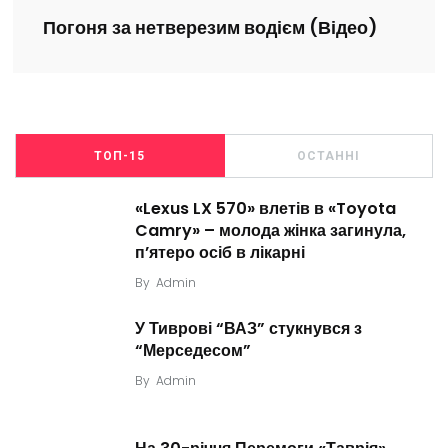
Погоня за нетверезим водієм (Відео)
ТОП-15
ОСТАННІ
«Lexus LX 570» влетів в «Toyota
Camry» – молода жінка загинула,
п’ятеро осіб в лікарні
By
Admin
У Тиврові “ВАЗ” стукнувся з
“Мерседесом”
By
Admin