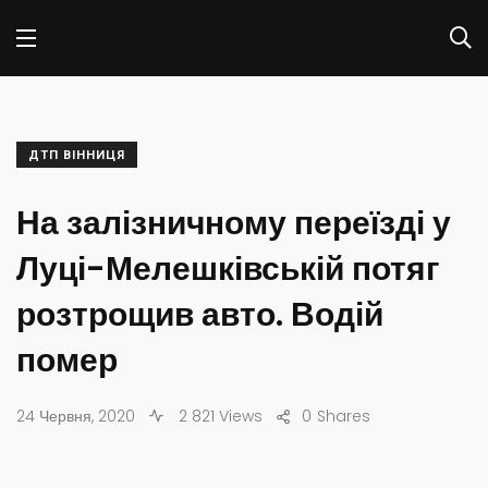
ДТП ВІННИЦЯ
На залізничному переїзді у
Луці-Мелешківській потяг
розтрощив авто. Водій
помер
24 Червня, 2020
2 821 Views
0
Shares