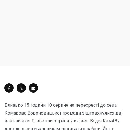
Близько 15 години 10 серпня на перехресті до села
Комарова Вороновицької громади зіштовхнулися дві
вантажівки. Ті злетіли з траси у кювет. Водія КамАЗу
довелось рятувальникам діставати з кабіни. Його