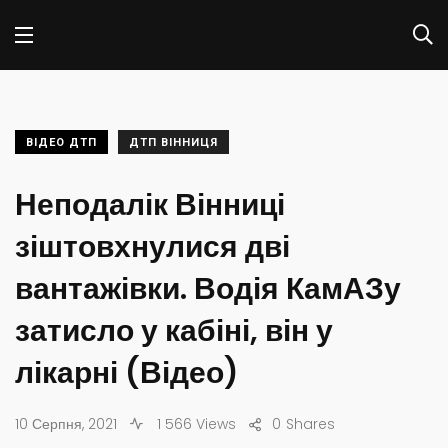
ВІДЕО ДТП
ДТП ВІННИЦЯ
Неподалік Вінниці
зіштовхнулися дві
вантажівки. Водія КамАЗу
затисло у кабіні, він у
лікарні (Відео)
10 Серпня, 2021
1 566 Views
0
Shares