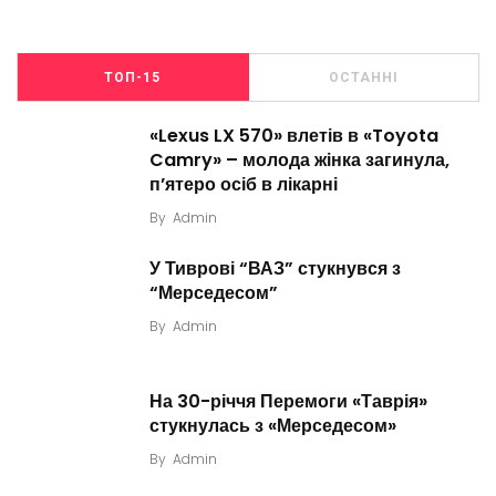
ТОП-15
ОСТАННІ
«Lexus LX 570» влетів в «Toyota
Camry» – молода жінка загинула,
п’ятеро осіб в лікарні
By
Admin
У Тиврові “ВАЗ” стукнувся з
“Мерседесом”
By
Admin
На 30-річчя Перемоги «Таврія»
стукнулась з «Мерседесом»
By
Admin