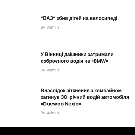
“ВАЗ” збив дітей на велосипеді
By
Admin
У Вінниці даішники затримали
озброєного водія на «BMW»
By
Admin
Внаслідок зіткнення з комбайном
загинув 38-річний водій автомобіля
«Daewoo Nexia»
By
Admin