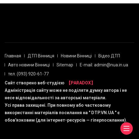
Главная
ДТП Вінниця
Новини Вінниці
Відео ДТП
Авто новини Вінниці
Sitemap
E-mail: admin@nua.in.ua
тел. (093) 920-61-77
Сайт створено веб-студією
【PARADOX】
Адміністрація сайту може не поділяти думку автора і не
несе відповідальності за авторські матеріали.
Усі права захищені. При повному або частковому
використанні матеріалів посилання на "
DTP.VN.UA
" є
обов'язковим (для інтернет-ресурсів — гіперпосилання).