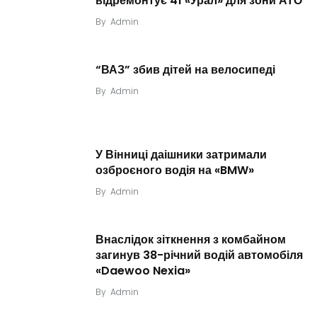
відремонтує 41 «Урал» для зони АТО
By
Admin
“ВАЗ” збив дітей на велосипеді
By
Admin
У Вінниці даішники затримали
озброєного водія на «BMW»
By
Admin
Внаслідок зіткнення з комбайном
загинув 38-річний водій автомобіля
«Daewoo Nexia»
By
Admin