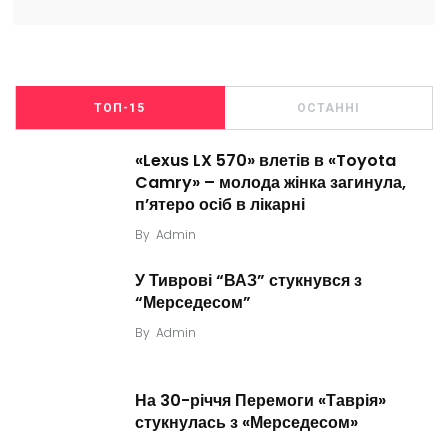
ТОП-15
ОСТАННІ
«Lexus LX 570» влетів в «Toyota
Camry» – молода жінка загинула,
п’ятеро осіб в лікарні
By
Admin
У Тиврові “ВАЗ” стукнувся з
“Мерседесом”
By
Admin
На 30-річчя Перемоги «Таврія»
стукнулась з «Мерседесом»