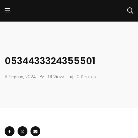
0534433324355501
9 Червня, 2024
91 Views
0
Shares