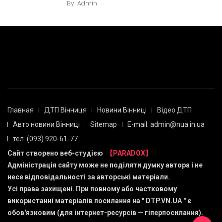
By
Admin
Главная
ДТП Вінниця
Новини Вінниці
Відео ДТП
Авто новини Вінниці
Sitemap
E-mail: admin@nua.in.ua
тел. (093) 920-61-77
Сайт створено веб-студією
【PARADOX】
Адміністрація сайту може не поділяти думку автора і не
несе відповідальності за авторські матеріали.
Усі права захищені. При повному або частковому
використанні матеріалів посилання на "
DTP.VN.UA
" є
обов'язковим (для інтернет-ресурсів — гіперпосилання).