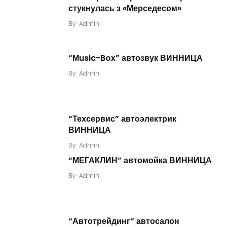
стукнулась з «Мерседесом»
By
Admin
“Мusic-Box” автозвук ВИННИЦА
By
Admin
“Техсервис” автоэлектрик
ВИННИЦА
By
Admin
“МЕГАКЛИН” автомойка ВИННИЦА
By
Admin
“Автотрейдинг” автосалон