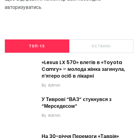
авторизуватись
.
ТОП-15
ОСТАННІ
«Lexus LX 570» влетів в «Toyota
Camry» – молода жінка загинула,
п’ятеро осіб в лікарні
By
Admin
У Тиврові “ВАЗ” стукнувся з
“Мерседесом”
By
Admin
На 30-річчя Перемоги «Таврія»