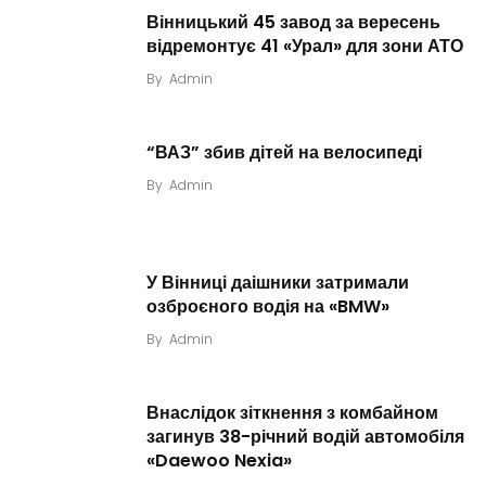
Вінницький 45 завод за вересень
відремонтує 41 «Урал» для зони АТО
By
Admin
“ВАЗ” збив дітей на велосипеді
By
Admin
У Вінниці даішники затримали
озброєного водія на «BMW»
By
Admin
Внаслідок зіткнення з комбайном
загинув 38-річний водій автомобіля
«Daewoo Nexia»